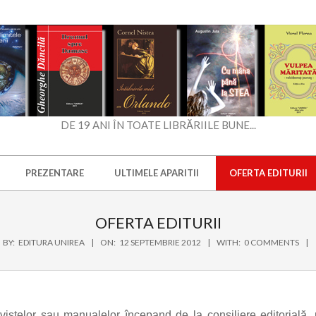
DE 19 ANI ÎN TOATE LIBRĂRIILE BUNE...
PREZENTARE
ULTIMELE APARITII
OFERTA EDITURII
OFERTA EDITURII
BY:
EDITURA UNIREA
ON:
12 SEPTEMBRIE 2012
WITH:
0 COMMENTS
revistelor sau manualelor începand de la consiliere editorială,