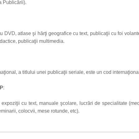
 Publicării).
au DVD, atlase şi hărţi geografice cu text, publicaţii cu foi volant
actice, publicaţii multimedia.
ional, a titlului unei publicaţii seriale, este un cod internaţional
IP
:
 expoziţii cu text, manuale şcolare, lucrări de specialitate (medic
eminarii, colocvii, mese rotunde, etc)
.