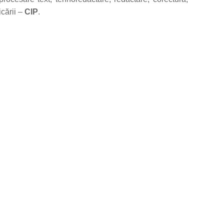
icării –
CIP
.