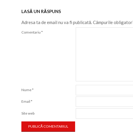
09-
LASĂ UN RĂSPUNS
12
Adresa ta de email nu va fi publicată.
Câmpurile obligator
Comentariu
*
Nume
*
Email
*
Site web