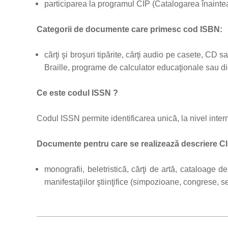
participarea la programul CIP (Catalogarea înaintea
Categorii de documente care primesc cod ISBN:
cărţi şi broşuri tipărite, cărţi audio pe casete, CD s
Braille, programe de calculator educaţionale sau did
Ce este codul ISSN ?
Codul ISSN permite identificarea unică, la nivel internaţ
Documente pentru care se realizează descriere C
monografii, beletristică, cărţi de artă, cataloage de
manifestaţiilor ştiinţifice (simpozioane, congrese, s
2012-