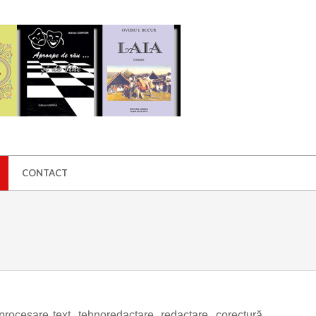
CONTACT
 procesare text, tehnoredactare, redactare, corectură,