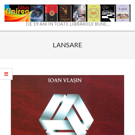
Skip
to
content
EDITURA
DE 19 ANI ÎN TOATE LIBRĂRIILE BUNE...
UNIREA
Secondary
Navigation
LANSARE
Menu